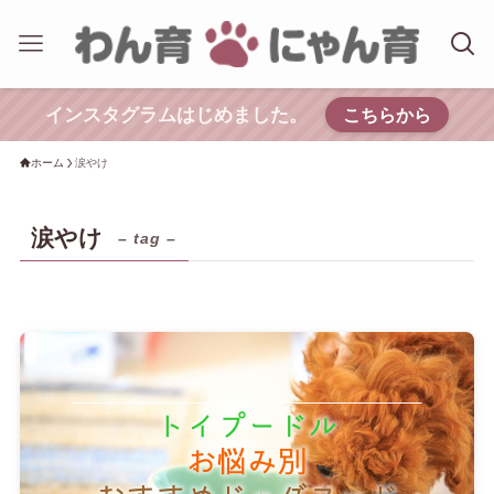
インスタグラムはじめました。
こちらから
ホーム
涙やけ
涙やけ
– tag –