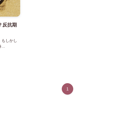
？反抗期
。もしかし
..
1