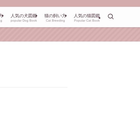
方
人気の犬図鑑
猫の飼い方
人気の猫図鑑
ng
popular Dog Book
Cat Breeding
Popular Cat Book