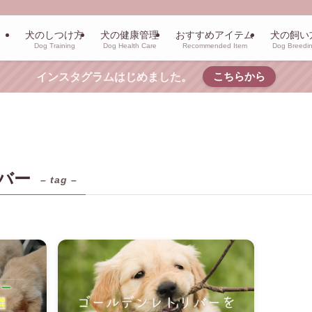
犬のしつけ方
犬の健康管理
おすすめアイテム
犬の飼い
Dog Training
Dog Health Care
Recommended Item
Dog Breedi
こちらから
インスタグラムはじめました。
バー
– tag –