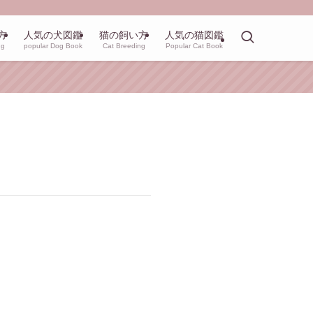
方
人気の犬図鑑
猫の飼い方
人気の猫図鑑
ng
popular Dog Book
Cat Breeding
Popular Cat Book