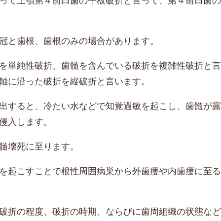
って上顎第４前臼歯の平板破折と言って、第４前臼歯の
冠と歯根、歯根のみの場合があります。
を単純性破折、歯髄を含んでいる破折を複雑性破折と言
軸に沿った破折を縦破折と言います。
出すると、冷たい水などで知覚過敏を起こし、歯髄が露
侵入します。
髄壊死に至ります。
を起こすことで根性周囲病巣から外歯瘻や内歯瘻に至る
破折の程度、破折の時期、ならびに歯周組織の状態など