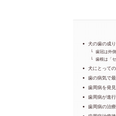
犬の歯の成
歯冠は外
歯根は「
犬にとって
歯の病気で
歯周病を発
歯周病が進
歯周病の治