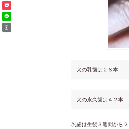
犬の乳歯は２８本
犬の永久歯は４２本
乳歯は生後３週間から２