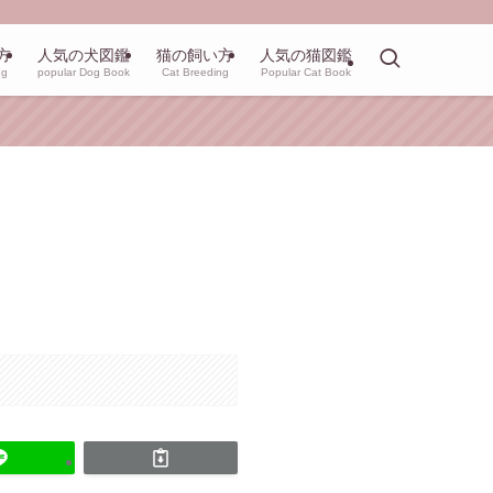
方
人気の犬図鑑
猫の飼い方
人気の猫図鑑
ng
popular Dog Book
Cat Breeding
Popular Cat Book