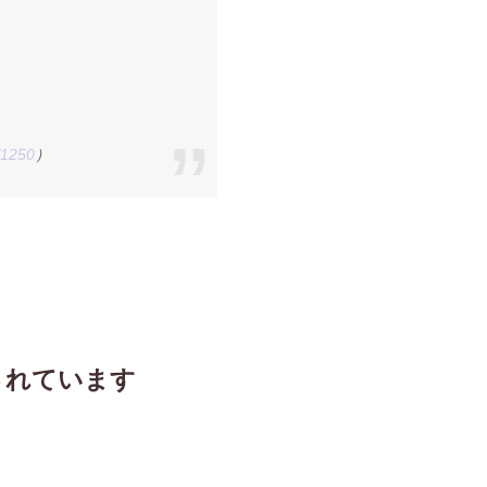
/1250
）
されています