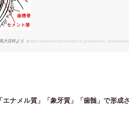
気大百科より
（
https://www.anicom-sompo.co.jp/doubutsu_pedia/node
「エナメル質」「象牙質」「歯髄」で形成